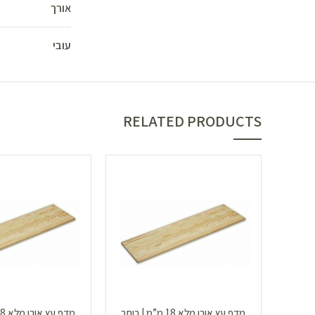
אורך
עובי
RELATED PRODUCTS
מדף עץ אורן מלא 18 מ”מ | רוחב