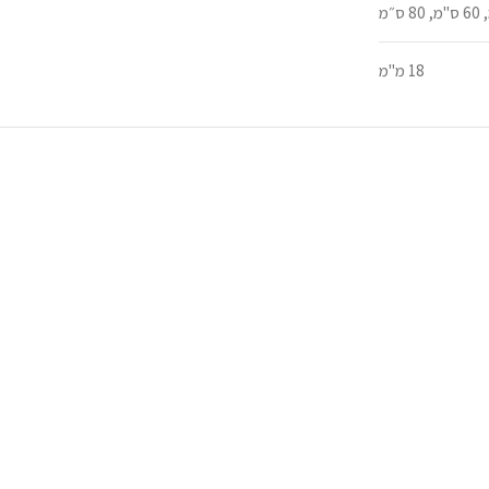
18 מ"מ