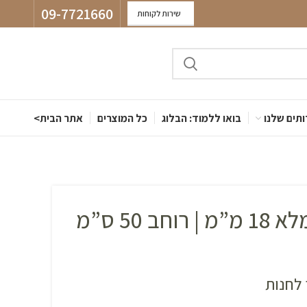
09-7721660
שירות לקוחות
תים שלנו
בואו ללמוד: הבלוג
כל המוצרים
אתר הבית>
מדף עץ אורן מלא 18 מ”מ | רוחב 50 ס”מ
לחנות