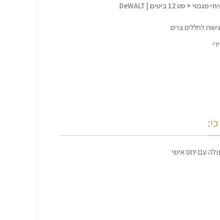
די
י:
לה עם יחס אישי