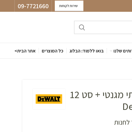
09-7721660
שירות לקוחות
תים שלנו
בואו ללמוד: הבלוג
כל המוצרים
אתר הבית>
מוביל ביט זוויתי מגנטי + סט 12
לחנות