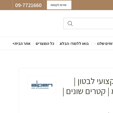
09-7721660
שירות לקוחות
תים שלנו
בואו ללמוד: הבלוג
כל המוצרים
אתר הבית>
SDS מקצועי לבטון |
2 מ״מ | קטרים שונים |