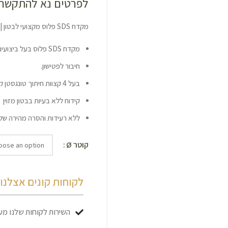
לפרטים נא להתקשר 
מקדח SDS פלוס מקצועי לבטון | אורך 260 מ״מ | קטרים שונים | ALPEN
מקדח SDS פלוס בעל ביצועים גבוהים במיוחד.
חיבור לפטישון.
בעל 4 קצוות חיתוך טונגסטן קרביד ועיצוב ספירלי מתקדם.
קידוח ללא בעיות בבטון מזוין
ללא רעידות והסרה מהירה של 
קוטר Ø
לקוחות קונים אצלנו כ
השירות לקוחות שלנו מעו