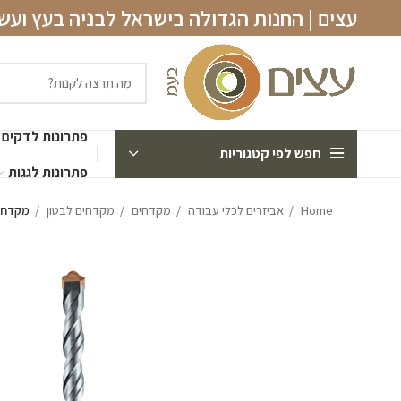
עצים | החנות הגדולה בישראל לבניה בעץ וע
פתרונות לדקים
חפש לפי קטגוריות
פתרונות לגגות
Home
אביזרים לכלי עבודה
מקדחים
מקדחים לבטון
מקדח SDS מקצועי לבטון | אורך 260 מ״מ | קטרים שונים | N