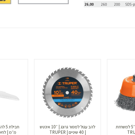
מברשת פלדה כוס ״5 למשחזת
להב עגול למסור גרונג | ״10 אינטש
| 40 שיניים | TRUPER
מ״מ | לחיתוך 