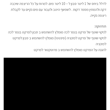
לדלל ביחס של 1 ליטר סבון ל – 10 ליטר מים. למרוח על כל הריצפה שיכבה
דקה ולהמתין מספר דקות . לשפשף היטב ולעבור עם מים נקיים עד לקבלת
ריצפה נקייה.
תחזוקה
:
לניקוי שוטף של פרקט בגמר לכה מומלץ להשתמש ב סבון לפרקט בגמר לכה
לניקוי שוטף של פרקט למינציה (סינטטי) מומלץ להשתמש ב סבון לפרקט
למינציה
להגנה על הפרקט מומלץ להשתמש ב פרוטקטור לפרקט