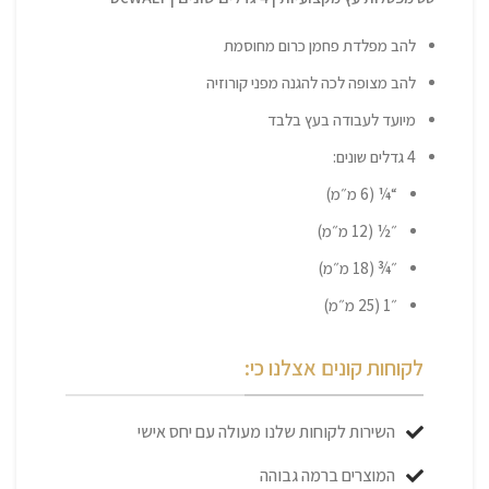
להב מפלדת פחמן כרום מחוסמת
להב מצופה לכה להגנה מפני קורוזיה
מיועד לעבודה בעץ בלבד
4 גדלים שונים:
“¼ (6 מ״מ)
״½ (12 מ״מ)
״¾ (18 מ״מ)
״1 (25 מ״מ)
לקוחות קונים אצלנו כי:
השירות לקוחות שלנו מעולה עם יחס אישי
המוצרים ברמה גבוהה