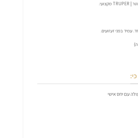
ה)
י:
לה עם יחס אישי