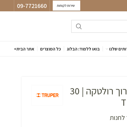
09-7721660
שירות לקוחות
תים שלנו
בואו ללמוד: הבלוג
כל המוצרים
אתר הבית>
סרט מדידה ארוך רולטקה | 30
לחנות