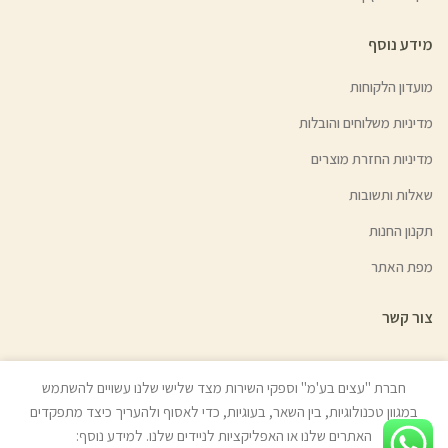
מידע נוסף
מועדון הלקוחות
מדיניות משלוחים והובלות
מדיניות החזרת מוצרים
שאלות ותשובות
תקנון החנות
מפת האתר
צור קשר
חברת "עצים בע'מ" וספקי השירות מצד שלישי שלנו עשויים להשתמש
במגוון טכנולוגיות, בין השאר, בעוגיות, כדי לאסוף ולהעריך כיצד מתפקדים
© כל הזכויות שמורות לעצים בע"מ (איתן טל) 2022 | האתר נבנה ע״י
ניר אלון
האתרים שלנו או האפליקציות לניידים שלנו. למידע נוסף:
בניית אתרים