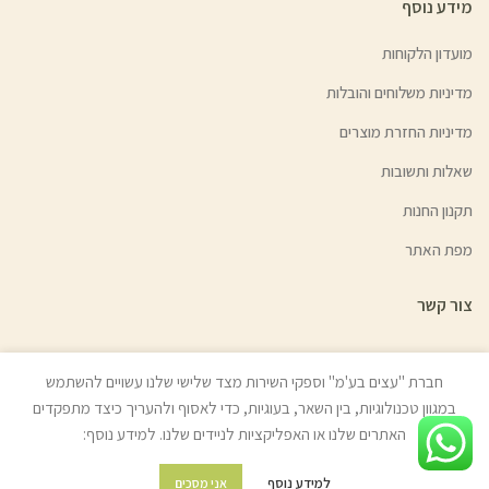
מידע נוסף
מועדון הלקוחות
מדיניות משלוחים והובלות
מדיניות החזרת מוצרים
שאלות ותשובות
תקנון החנות
מפת האתר
צור קשר
חברת "עצים בע'מ" וספקי השירות מצד שלישי שלנו עשויים להשתמש
במגוון טכנולוגיות, בין השאר, בעוגיות, כדי לאסוף ולהעריך כיצד מתפקדים
© כל הזכויות שמורות לעצים בע"מ (איתן טל) 2022 | האתר נבנה ע״י
ניר אלון
האתרים שלנו או האפליקציות לניידים שלנו. למידע נוסף:
בניית אתרים
למידע נוסף
אני מסכים