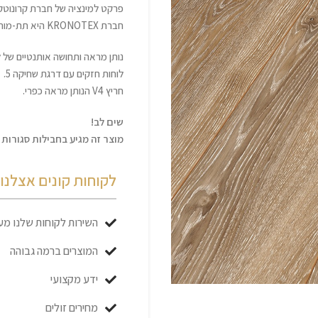
פרקט למינציה של חברת קרונוטקס הגרמנ
חברת KRONOTEX היא תת-מותג מבית KRONO SWISS השווייצרית.
נותן מראה ותחושה אותנטיים של לו
לוחות חזקים עם דרגת שחיקה 5.
חריץ V4 הנותן מראה כפרי.
שים לב!
מוצר זה מגיע בחבילות סגורות בלבד
לקוחות קונים אצלנו כ
השירות לקוחות שלנו מעו
המוצרים ברמה גבוהה
ידע מקצועי
מחירים זולים