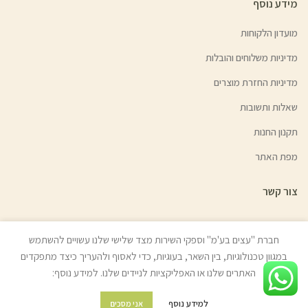
מידע נוסף
מועדון הלקוחות
מדיניות משלוחים והובלות
מדיניות החזרת מוצרים
שאלות ותשובות
תקנון החנות
מפת האתר
צור קשר
חברת "עצים בע'מ" וספקי השירות מצד שלישי שלנו עשויים להשתמש
במגוון טכנולוגיות, בין השאר, בעוגיות, כדי לאסוף ולהעריך כיצד מתפקדים
© כל הזכויות שמורות לעצים בע"מ (איתן טל) 2022 | האתר נבנה ע״י
ניר אלון
האתרים שלנו או האפליקציות לניידים שלנו. למידע נוסף:
בניית אתרים
למידע נוסף
אני מסכים