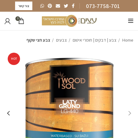
073-7758-701
צור קשר
0
Home
צבע | דבקים | חומרי איטום
צבעים
צבע חצי שקוף
HOT