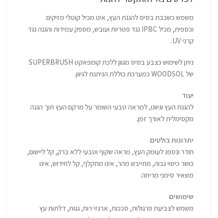
משמש כשכבת בסיס להגנת העץ, אינו מכיל קוטלי מזיקים
וכספית, מכיל IPBC נגד פטריות ועובש, מספק עמידות והגנה נגד
קרני UV.
ניתן לשימוש כצבע בסיס מגוון ללכת קומפאקט SUPERBRUSH
של WOODSOL כמערכת כוללת הניתנת לגיוון.
יעוד
להגנת העץ וגיוונו, למראה טבעי השומר על מרקם העץ תוך הגנה
מקסימלית לאורך זמן.
יתרונות בולטים
חודר ונספג לעומק העץ, מראה שקוף וטבעי ללא ברק, קל ליישום,
כושר כיסוי גבוה, מתייבש מהר, אינו מתקלף, קל לחידוש, אינו
משאיר סימני מריחה.
שימושים
משמש לצביעת פרגולות, סככות, ארגזי רוח, גגות, דלתות עץ