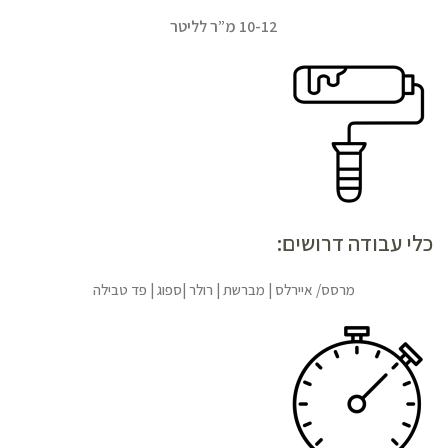
10-12 מ”ר לליטר
כלי עבודה דרושים:
מרסס/ איירלס | מברשת | רולר |ספוג | פד טבילה