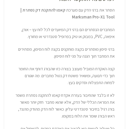
הסתר את ברגי הדק עם מערכת
קאמו להתקנת דק נסתרת |
Marksman Pro-X1 Tool
המחברים הנסתרים הם ברגי דק המיועדים לכל לוח עץ – אורן,
איפאה, PVC, במבוק או טיק בפרופיל סטנדרטי או מחורץ.
ברגי סיפון מוסתרים בקצה מותקנים בקצה לוח הסיפון, מסתירים
את המחבר תוך הגנה על פני לוח הסיפון.
קצה האקדח המוביל מעוצב בצורה כזו שהבורג דוחף את החומר
תוך כדי תנועה, ומשאיר משטח דק נטול מחברים. מה שגורם
לפחות התפצלות וסדקים בעץ.
לא זו בלבד שהחיבור בעזרת אקדח קאמו להתקנה נסתרת משפר
את המראה הכללי של הדק, אלא שהוא מחבר חזק יותר מאשר
בורג רגיל בחיבור סטנדרטי עליון. כאשר לוח הדק מהודק מהצד,
ראש הבורג שומר את הלוח במקומו.
כל שעליך לעשות הוא להציב את האקדח במקום, להשחיל את