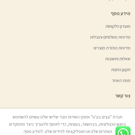
מידע נוסף
מועדון הלקוחות
מדיניות משלוחים והובלות
מדיניות החזרת מוצרים
שאלות ותשובות
תקנון החנות
מפת האתר
צור קשר
חברת "עצים בע'מ" וספקי השירות מצד שלישי שלנו עשויים להשתמש
במגוון טכנולוגיות, בין השאר, בעוגיות, כדי לאסוף ולהעריך כיצד מתפקדים
© כל הזכויות שמורות לעצים בע"מ (איתן טל) 2022 | האתר נבנה ע״י
ניר אלון
האתרים שלנו או האפליקציות לניידים שלנו. למידע נוסף:
בניית אתרים