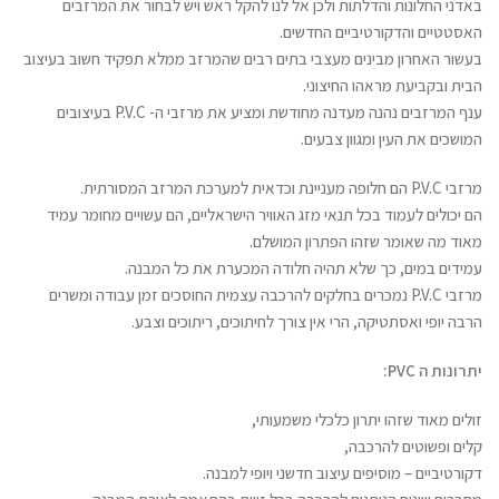
באדני החלונות והדלתות ולכן אל לנו להקל ראש ויש לבחור את המרזבים
האסטטיים והדקורטיביים החדשים.
בעשור האחרון מבינים מעצבי בתים רבים שהמרזב ממלא תפקיד חשוב בעיצוב
הבית ובקביעת מראהו החיצוני.
ענף המרזבים נהנה מעדנה מחודשת ומציע את מרזבי ה- P.V.C בעיצובים
המושכים את העין ומגוון צבעים.
מרזבי P.V.C הם חלופה מעניינת וכדאית למערכת המרזב המסורתית.
הם יכולים לעמוד בכל תנאי מזג האוויר הישראליים, הם עשויים מחומר עמיד
מאוד מה שאומר שזהו הפתרון המושלם.
עמידים במים, כך שלא תהיה חלודה המכערת את כל המבנה.
מרזבי P.V.C נמכרים בחלקים להרכבה עצמית החוסכים זמן עבודה ומשרים
הרבה יופי ואסתטיקה, הרי אין צורך לחיתוכים, ריתוכים וצבע.
יתרונות ה PVC:
זולים מאוד שזהו יתרון כלכלי משמעותי,
קלים ופשוטים להרכבה,
דקורטיביים – מוסיפים עיצוב חדשני ויופי למבנה.