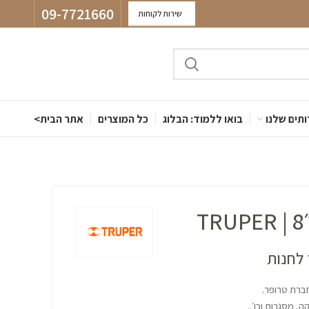
09-7721660
שירות לקוחות
תים שלנו
בואו ללמוד: הבלוג
כל המוצרים
אתר הבית>
T
לחנות
, מסגרות וכו׳..