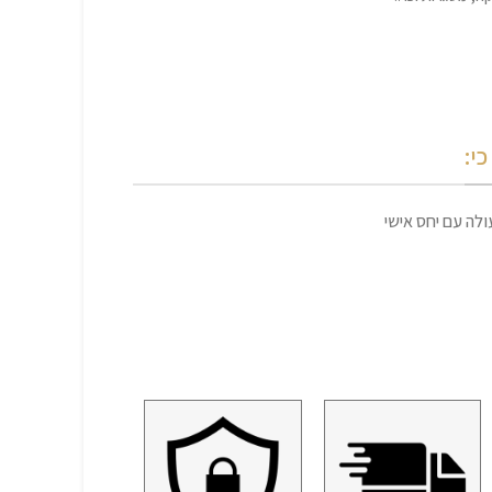
י:
לה עם יחס אישי