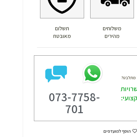
משלוחים
תשלום
מהירים
מאובטח
? מתלבט?
רויות
073-7758-
צועי:
701
הוסף למועדפים