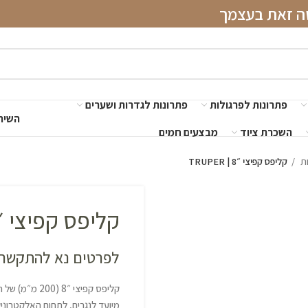
שה זאת בעצמך
פתרונות לפרגולות
פתרונות לגדרות ושערים
השירו
השכרת ציוד
מבצעים חמים
ות
קליפס קפיצי ״8 | TRUPER
קליפס קפיצי ״8 | RUPER
לפרטים נא להתקשר 
קליפס קפיצי ״8 (200 מ״מ) של חברת טרופר.
מיועד לנגרים, לתחום האלקטרוניקה