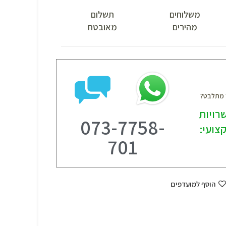
משלוחים
תשלום
מהירים
מאובטח
? מתלבט?
רויות
073-7758-
צועי:
701
הוסף למועדפים