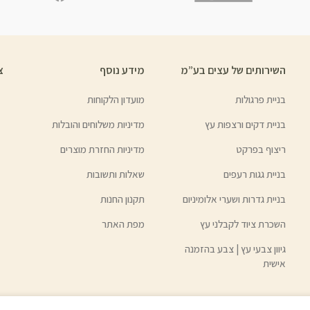
השירותים של עצים בע”מ
מידע נוסף
צ
בניית פרגולות
מועדון הלקוחות
בניית דקים ורצפות עץ
מדיניות משלוחים והובלות
ריצוף בפרקט
מדיניות החזרת מוצרים
בניית גגות רעפים
שאלות ותשובות
בניית גדרות ושערי אלומיניום
תקנון החנות
השכרת ציוד לקבלני עץ
מפת האתר
גיוון צבעי עץ | צבע בהזמנה
אישית