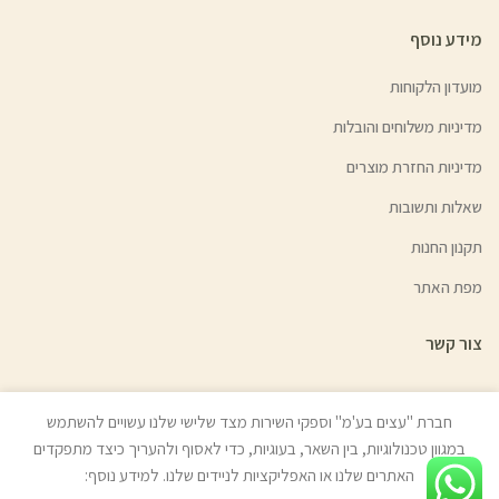
מידע נוסף
מועדון הלקוחות
מדיניות משלוחים והובלות
מדיניות החזרת מוצרים
שאלות ותשובות
תקנון החנות
מפת האתר
צור קשר
חברת "עצים בע'מ" וספקי השירות מצד שלישי שלנו עשויים להשתמש
במגוון טכנולוגיות, בין השאר, בעוגיות, כדי לאסוף ולהעריך כיצד מתפקדים
© כל הזכויות שמורות לעצים בע"מ (איתן טל) 2022 | האתר נבנה ע״י
ניר אלון
האתרים שלנו או האפליקציות לניידים שלנו. למידע נוסף:
בניית אתרים