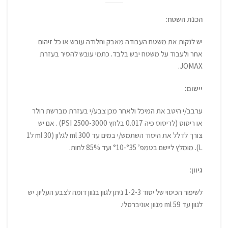
הכנת השטח
:
יש לנקות את משטח העבודה מאבק וחלודה עובש או כל זיהום
אחר ולעבוד על משטח יבש בלבד. כתמי עובש להסיר בעזרת
JOMAX.
יישום
:
ערבב/י היטב את המיכל ולאחר מכן צבע/י בעזרת מברשת רולר
או ריסוס (לריסוס פיה 0.017 בלחץ 2500-3000 PSI) . אם יש
צורך לדלל את היסוד השתמש/י במים עד 300 ml לגלון (30 ml ל1
L). מומלץ ליישם בטמפ’ °35-°10 ועד 85% לחות.
גיוון
:
לשיפור הכיסוי של יסוד 1-2-3 ניתן לגוון בגוון דומה לצבע העליון. יש
לגוון עד 59 ml מגוון אוניברסלי.